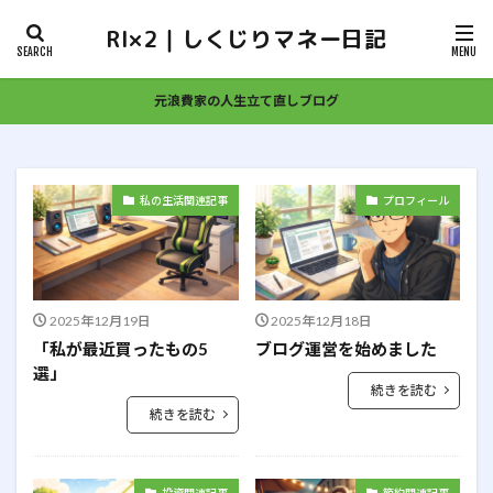
RI×2｜しくじりマネー日記
カテゴリー
元浪費家の人生立て直しブログ
タグ
私の生活関連記事
プロフィール
３Dプリンター
AI
BaristaFIRE
coastFIRE
FAT FIRE
FIRE
Google
NISA
アクティブ投資
アドセンス
アプリ
あるある
インデックス投資
エントリーモデル
オルカン
2025年12月19日
2025年12月18日
お金
お金の本
カーローン
ギャンブル
「私が最近買ったもの5
ブログ運営を始めました
ゲーミングチェア
コーストFIRE
サイドFIRE
選」
続きを読む
スピーカー
せどり
なにがいい
パチスロ
続きを読む
パチンコ
ブログ
マウスパッド
モデル作成
ランキング
ローン
不安
介護
仕事