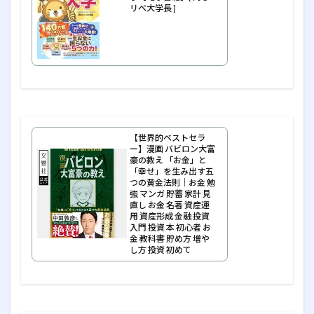
リベ大学長 ]
【世界的ベストセラ
ー】漫画 バビロン大富
豪の教え 「お金」と
「幸せ」を生み出す五
つの黄金法則｜お金 勉
強 マンガ 貯蓄 家計 見
直し お金 名著 資産運
用 資産形成 金融 投資
入門 投資 本 初心者 お
金 教科書 貯め方 増や
し方 投資 初めて