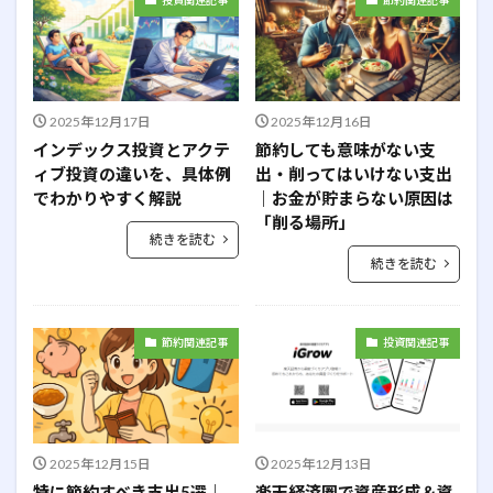
投資関連記事
節約関連記事
住宅ローン
体験談
余剰資金
使い方
便利
借金
初心者
副業
失敗談
完全リタイア
家計簿公開
審査
少額投資
年金
成長投資枠
投資
投資の始め方
2025年12月17日
2025年12月16日
投資信託
改正
新NISA
株式
楽天
インデックス投資とアクテ
節約しても意味がない支
満額
無駄遣い
現地課税
生活
ィブ投資の違いを、具体例
出・削ってはいけない支出
でわかりやすく解説
｜お金が貯まらない原因は
生活防衛資金
税金
節約
経済的自立
「削る場所」
結婚
老後
老後生活
自己紹介
自転車
続きを読む
続きを読む
課金
貯金
買ったもの
費用
資産管理
車
車検
配当
長期投資
離婚
非課税制度
靴
高配当株
節約関連記事
投資関連記事
検索
2025年12月15日
2025年12月13日
特に節約すべき支出5選｜
楽天経済圏で資産形成＆資