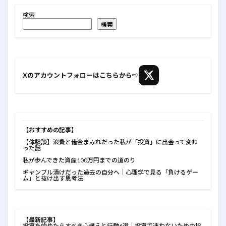
検索
検索
Xのアカウントフォローはこちらから⇨
【おすすめの記事】
【体験談】浪費と借金まみれだった私が「投資」に出会って変わ
った話
私が歩んできた資産100万円までの道のり
ギャンブル漬けだった過去の自分へ｜心理学で見る「負けるゲー
ム」と抜け出す思考法
【最新記事
】
投資を始めたらすべき心構えと行動6選｜投資で迷わないための指