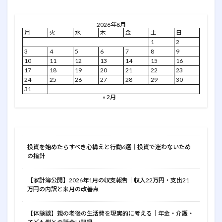
2026年8月
月
火
水
木
金
土
日
1
2
3
4
5
6
7
8
9
10
11
12
13
14
15
16
17
18
19
20
21
22
23
24
25
26
27
28
29
30
31
« 2月
投資を始めたらすべき心構えと行動6選｜投資で迷わないため
の指針
【家計簿公開】2026年1月の収支報告｜収入22万円・支出21
万円の内訳と来月の改善点
【体験談】親の老後の生活費を現実的に考える｜年金・介護・