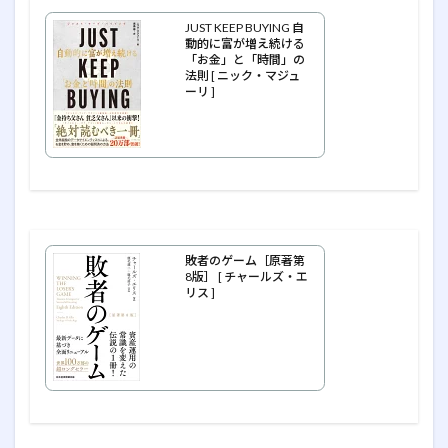
JUST KEEP BUYING 自
動的に富が増え続ける
「お金」と「時間」の
法則 [ ニック・マジュ
ーリ ]
敗者のゲーム［原著第
8版］ [ チャールズ・エ
リス ]