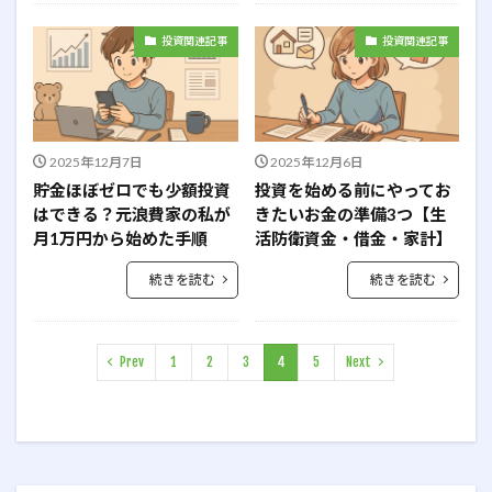
投資関連記事
投資関連記事
2025年12月7日
2025年12月6日
貯金ほぼゼロでも少額投資
投資を始める前にやってお
はできる？元浪費家の私が
きたいお金の準備3つ【生
月1万円から始めた手順
活防衛資金・借金・家計】
続きを読む
続きを読む
Prev
1
2
3
4
5
Next