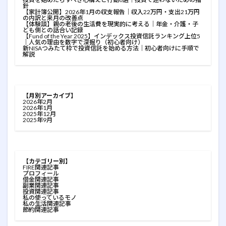
針
【家計簿公開】2026年1月の収支報告｜収入22万円・支出21万円
の内訳と来月の改善点
【体験談】親の老後の生活費を現実的に考える｜年金・介護・子
ども側との話合い記録
【Fund of the Year 2025】インデックス投資信託ランキング上位5
｜人気の理由を数字で深掘り（初心者向け）
新NISAつみたて枠で投資信託を始める方法｜初心者向けに手順で
解説
【月別アーカイブ】
2026年2月
2026年1月
2025年12月
2025年9月
【カテゴリー別】
FIRE関連記事
プロフィール
借金関連記事
副業関連記事
投資関連記事
私の使っているモノ
私の生活関連記事
節約関連記事