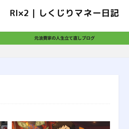
RI×2｜しくじりマネー日記
AI
BaristaFIRE
coastFIRE
FAT FIRE
FIRE
Go
アドセンス
アプリ
あるある
インデックス投資
元浪費家の人生立て直しブログ
お金
お金の本
カーローン
ギャンブル
ゲーミングチェ
サイドFIRE
スピーカー
せどり
なにがいい
パチス
ウスパッド
モデル作成
ランキング
ローン
不安
体験談
余剰資金
使い方
便利
借金
初心者
家計簿公開
審査
少額投資
年金
成長投資枠
投資信託
改正
新NISA
株式
楽天
満額
生活
生活防衛資金
税金
節約
経済的自立
結婚
自己紹介
自転車
課金
貯金
買ったもの
費用
長期投資
離婚
非課税制度
靴
高配当株