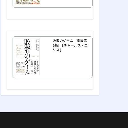
敗者のゲーム［原著第
8版］ [ チャールズ・エ
リス ]