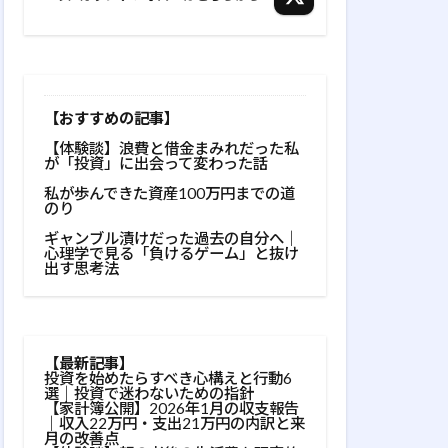
【おすすめの記事】
【体験談】浪費と借金まみれだった私
が「投資」に出会って変わった話
私が歩んできた資産100万円までの道
のり
ギャンブル漬けだった過去の自分へ｜
心理学で見る「負けるゲーム」と抜け
出す思考法
【最新記事
】
投資を始めたらすべき心構えと行動6
選｜投資で迷わないための指針
【家計簿公開】2026年1月の収支報告
｜収入22万円・支出21万円の内訳と来
月の改善点