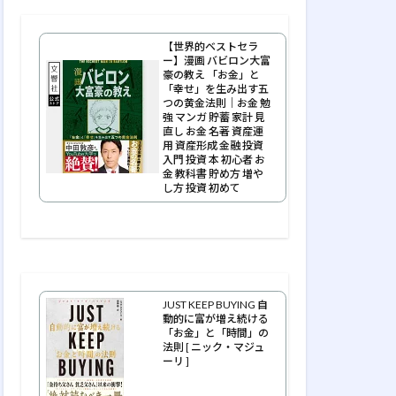
【世界的ベストセラ
ー】漫画 バビロン大富
豪の教え 「お金」と
「幸せ」を生み出す五
つの黄金法則｜お金 勉
強 マンガ 貯蓄 家計 見
直し お金 名著 資産運
用 資産形成 金融 投資
入門 投資 本 初心者 お
金 教科書 貯め方 増や
し方 投資 初めて
JUST KEEP BUYING 自
動的に富が増え続ける
「お金」と「時間」の
法則 [ ニック・マジュ
ーリ ]