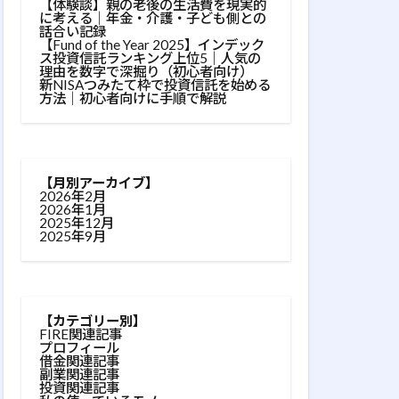
【体験談】親の老後の生活費を現実的
に考える｜年金・介護・子ども側との
話合い記録
【Fund of the Year 2025】インデック
ス投資信託ランキング上位5｜人気の
理由を数字で深掘り（初心者向け）
新NISAつみたて枠で投資信託を始める
方法｜初心者向けに手順で解説
【月別アーカイブ】
2026年2月
2026年1月
2025年12月
2025年9月
【カテゴリー別】
FIRE関連記事
プロフィール
借金関連記事
副業関連記事
投資関連記事