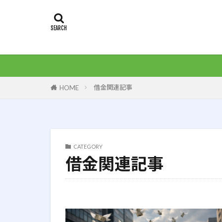
タグ
３Dプリンター
アクティブ投資
オルカン
借金関連記事
HOME
コーストFIRE
ブログ
マ
住宅ローン
完全リタイア
CATEGORY
投資の始め方
借金関連記事
現地課税
老後生活
車検
配当