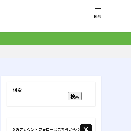
ogle
NISA
エントリーモデル
ア
ロ
パチンコ
介護
仕事
副業
失敗談
投資
検索
無駄遣い
検索
老後
資産管理
車
Xのアカウントフォローはこちらから⇨