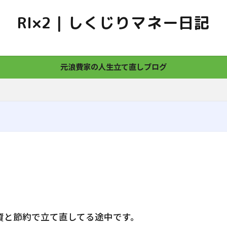
RI×2｜しくじりマネー日記
AI
BaristaFIRE
coastFIRE
FAT FIRE
FIRE
Go
アドセンス
アプリ
あるある
インデックス投資
元浪費家の人生立て直しブログ
お金
お金の本
カーローン
ギャンブル
ゲーミングチェ
サイドFIRE
スピーカー
せどり
なにがいい
パチス
ウスパッド
モデル作成
ランキング
ローン
不安
体験談
余剰資金
使い方
便利
借金
初心者
家計簿公開
審査
少額投資
年金
成長投資枠
投資信託
改正
新NISA
株式
楽天
満額
生活
生活防衛資金
税金
節約
経済的自立
結婚
自己紹介
自転車
課金
貯金
買ったもの
費用
長期投資
離婚
非課税制度
靴
高配当株
資と節約で立て直してる途中です。