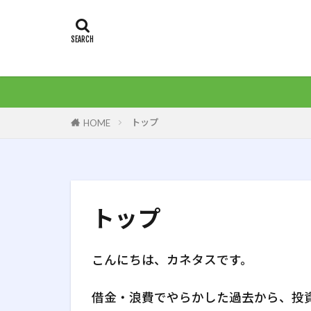
タグ
３Dプリンター
アクティブ投資
オルカン
トップ
HOME
コーストFIRE
ブログ
マ
住宅ローン
完全リタイア
トップ
投資の始め方
現地課税
こんにちは、カネタスです。
老後生活
車検
配当
借金・浪費でやらかした過去から、投